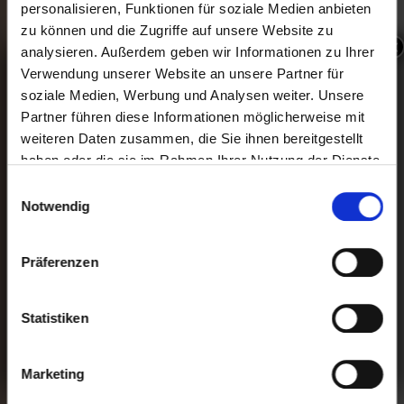
personalisieren, Funktionen für soziale Medien anbieten
zu können und die Zugriffe auf unsere Website zu
×
analysieren. Außerdem geben wir Informationen zu Ihrer
Ofenfrische Spare Ribs !!!
Verwendung unserer Website an unsere Partner für
soziale Medien, Werbung und Analysen weiter. Unsere
Partner führen diese Informationen möglicherweise mit
Immer Freitags ab 17 Uhr bis einschließlich 28.
August
weiteren Daten zusammen, die Sie ihnen bereitgestellt
haben oder die sie im Rahmen Ihrer Nutzung der Dienste
Ofenfrische Spare Ribs mit Farmersalat und frischem
gesammelt haben.
Baguette
Einwilligungsauswahl
Notwendig
17,00 €
Präferenzen
Statistiken
Marketing